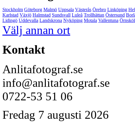
Stockholm
Göteborg
Malmö
Uppsala
Västerås
Örebro
Linköping
Hel
Karlstad
Växjö
Halmstad
Sundsvall
Luleå
Trollhättan
Östersund
Borl
Lidingö
Uddevalla
Landskrona
Nyköping
Motala
Vallentuna
Örnsköl
Välj annan ort
Kontakt
Anlitafotograf.se
info@anlitafotograf.se
0722-53 51 06
Fredag 7 augusti 2026