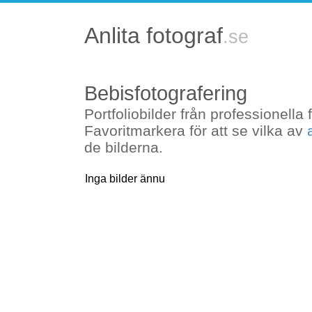
Anlita fotograf
Uppdraget mottaget
Bebisfotografering
Uppdraget skickas till fotografer 
Portfoliobilder från professionella 
Om ni har några frågor är ni välko
Favoritmarkera för att se vilka av
uppdrag@anlitafotograf.se
de bilderna.
Inga bilder ännu