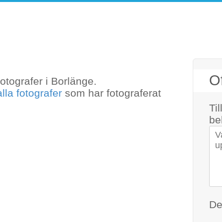
som är med hos anlitafotograf.se.
Of
fotografer i Borlänge.
mna att maila
alla fotografer
som har fotograferat
Ti
be
Di
De