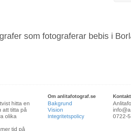
ografer som fotograferar bebis i Bor
Vad ska fotograferas?
Bra att veta stuff :)
.a. :)
Familj
Barn
Bebis
Gravid
Om anlitafotograf.se
Kontakt
Vänner
vist hitta en
Bakgrund
Anlitaf
att titta på
Vision
info@an
ra olika
0722-5
Integritetspolicy
Bostad
Nära o kära
mer tid på