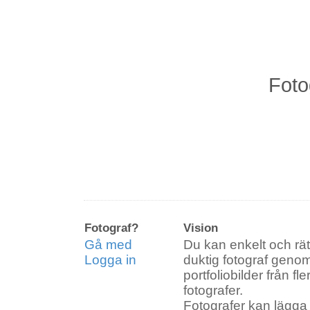
Fot
Länkar till artiklar på systersiten bl
Personal
Produkt
Reklam
Lokaler
Fotograf?
Vision
Gå med
Du kan enkelt och rätt
Logga in
duktig fotograf genom 
portfoliobilder från fle
Företag
Bröllop
fotografer.
Fotografer kan lägga 