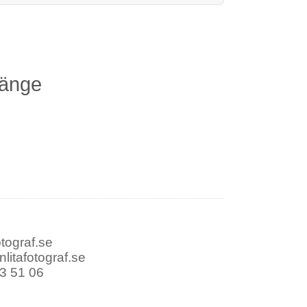
länge
otograf.se
litafotograf.se
3 51 06
Fest
Porträtt