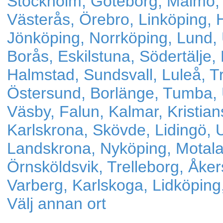
Stockholm
Göteborg
Malmö
Västerås
Örebro
Linköping
Jönköping
Norrköping
Lund
Borås
Eskilstuna
Södertälje
Halmstad
Sundsvall
Luleå
T
Östersund
Borlänge
Tumba
Väsby
Falun
Kalmar
Kristian
Karlskrona
Skövde
Lidingö
Landskrona
Nyköping
Motal
Örnsköldsvik
Trelleborg
Åker
Varberg
Karlskoga
Lidköping
Välj annan ort