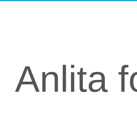
Anlita f
Uppdraget mott