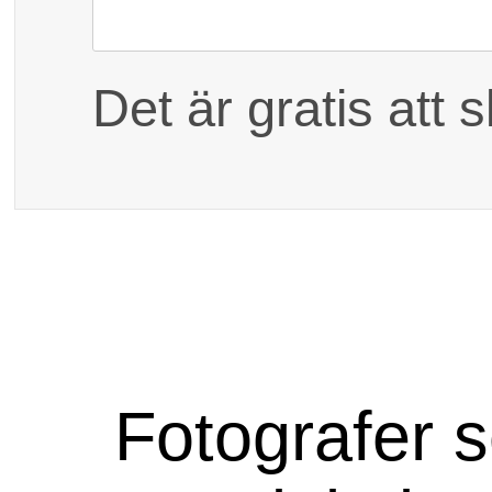
Dina kontaktuppgift
Det är gratis att 
Fotografer som fotograferar