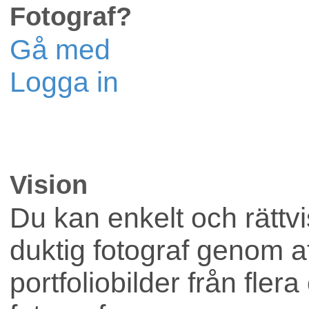
Fotograf?
Reklam
Gå med
Logga in
Lokaler
Vision
Företag
Du kan enkelt och rättvis
duktig fotograf genom att
portfoliobilder från flera