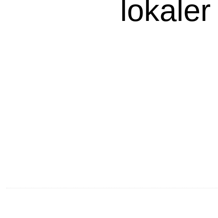
lokaler
Vad ska f
Bra att 
Länkar till artiklar på 
Personal
Produkt