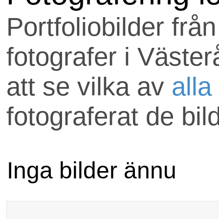
Uppdraget skickas till
Portfoliobilder frå
som är med hos
fotografer i Väste
anlitafotograf.se.
att se vilka av
alla
Om ni har några frågo
fotograferat de bil
välkomna att maila
uppdrag@anlitafotog
Inga bilder ännu