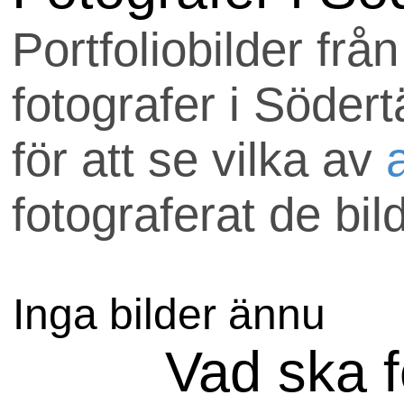
Uppdraget skickas till
Portfoliobilder frå
som är med hos
fotografer i Södert
anlitafotograf.se.
för att se vilka av
Om ni har några frågo
fotograferat de bil
välkomna att maila
uppdrag@anlitafotog
Inga bilder ännu
Vad ska f