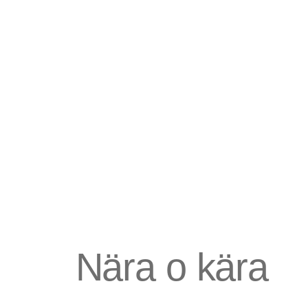
Barn
Bebis
Gravid
Vänner
Nära o kära