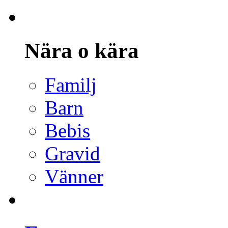
Nära o kära
Familj
Barn
Bebis
Gravid
Vänner