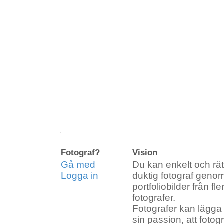
Länkar till artiklar på systersiten bl
Personal
Produkt
Reklam
Lokaler
Fotograf?
Vision
Gå med
Du kan enkelt och rätt
Logga in
duktig fotograf genom 
portfoliobilder från fle
Företag
Bröllop
fotografer.
Fotografer kan lägga 
sin passion, att fotog