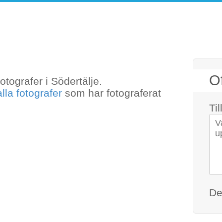
som är med hos anlitafotograf.se.
Of
fotografer i Södertälje.
mna att maila
alla fotografer
som har fotograferat
Ti
Di
De