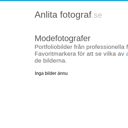
Anlita fotograf
Uppdraget mottaget
Modefotograf
Uppdraget skickas till fotografer 
Portfoliobilder från professionella 
Om ni har några frågor är ni välko
Favoritmarkera för att se vilka av
uppdrag@anlitafotograf.se
de bilderna.
Inga bilder ännu