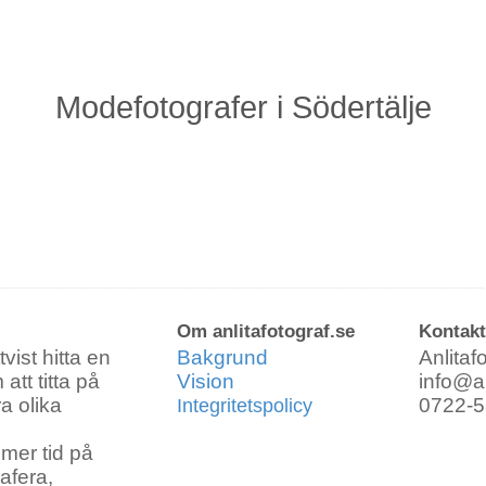
modefotografer i Södertälje
Vad ska fotograferas?
Bra att veta stuff :)
.a. :)
Familj
Barn
Bebis
Gravid
Om anlitafotograf.se
Kontakt
Vänner
vist hitta en
Bakgrund
Anlitaf
att titta på
Vision
info@an
ra olika
0722-5
Integritetspolicy
Bostad
Nära o kära
mer tid på
rafera,