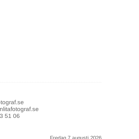
otograf.se
litafotograf.se
3 51 06
Fest
Porträtt
Fredag 7 augusti 2026