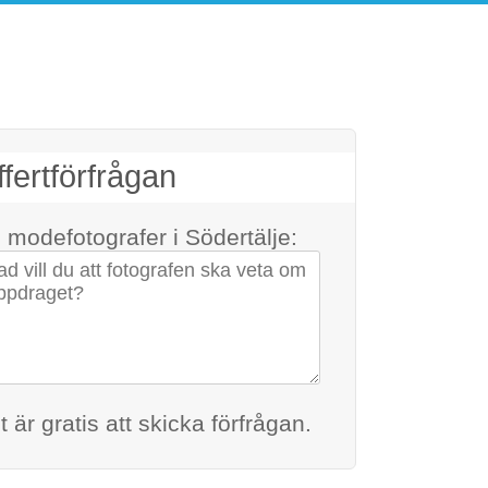
fertförfrågan
ll modefotografer
i Södertälje:
na kontaktuppgifter
t är gratis att skicka förfrågan.