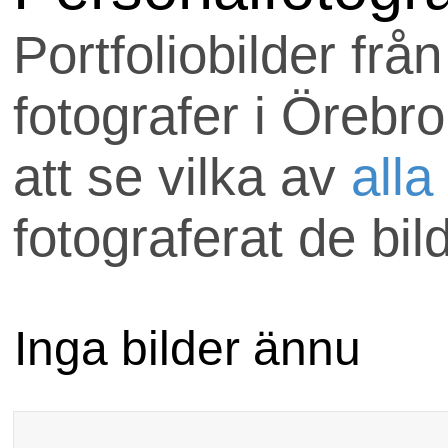
Uppdraget skickas till
Portfoliobilder frå
som är med hos
fotografer i Örebr
anlitafotograf.se.
att se vilka av
alla
Om ni har några frågo
fotograferat de bil
välkomna att maila
uppdrag@anlitafotog
Inga bilder ännu