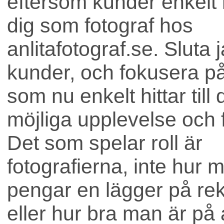
eftersom kunder enkelt hi
dig som fotograf hos
anlitafotograf.se. Sluta 
kunder, och fokusera på 
som nu enkelt hittar till
möjliga upplevelse och f
Bostad
Det som spelar roll är
fotografierna, inte hur 
pengar en lägger på re
eller hur bra man är på 