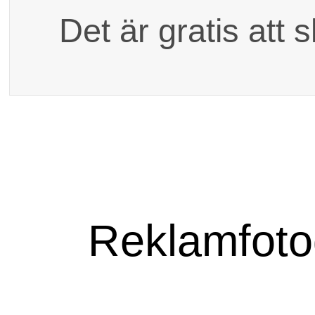
Dina kontaktuppgift
Det är gratis att 
reklamfoto