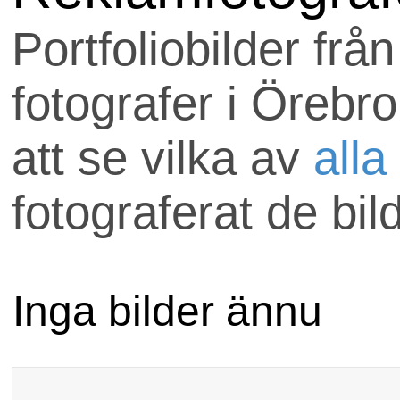
Uppdraget skickas till
Portfoliobilder frå
som är med hos
fotografer i Örebr
anlitafotograf.se.
att se vilka av
alla
Om ni har några frågo
fotograferat de bil
välkomna att maila
uppdrag@anlitafotog
Inga bilder ännu