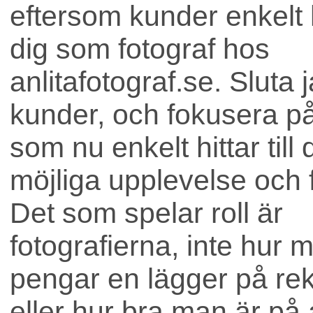
eftersom kunder enkelt hi
dig som fotograf hos
anlitafotograf.se. Sluta 
kunder, och fokusera på 
som nu enkelt hittar till
möjliga upplevelse och f
Bostad
Det som spelar roll är
fotografierna, inte hur 
pengar en lägger på re
eller hur bra man är på 