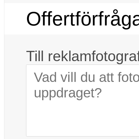
Offertförfråg
Till reklamfotogr