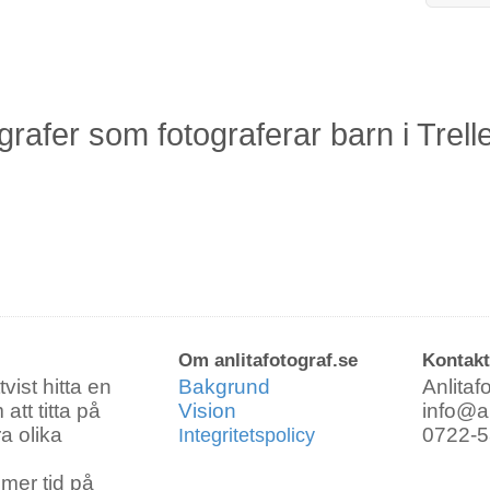
ografer som fotograferar barn i Trel
Vad ska fotograferas?
Bra att veta stuff :)
.a. :)
Familj
Barn
Bebis
Gravid
Om anlitafotograf.se
Kontakt
Vänner
vist hitta en
Bakgrund
Anlitaf
att titta på
Vision
info@an
ra olika
0722-5
Integritetspolicy
Bostad
Nära o kära
mer tid på