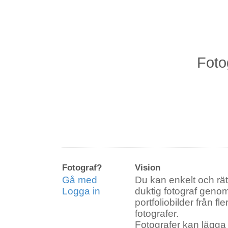
Fot
Länkar till artiklar på systersiten bl
Personal
Produkt
Reklam
Lokaler
Fotograf?
Vision
Gå med
Du kan enkelt och rätt
Logga in
duktig fotograf genom 
portfoliobilder från fle
Företag
Bröllop
fotografer.
Fotografer kan lägga 