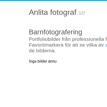
Anlita fotograf
Uppdraget mottaget
Barnfotografering
Uppdraget skickas till fotografer 
Portfoliobilder från professionella 
Om ni har några frågor är ni välko
Favoritmarkera för att se vilka av
uppdrag@anlitafotograf.se
de bilderna.
Inga bilder ännu