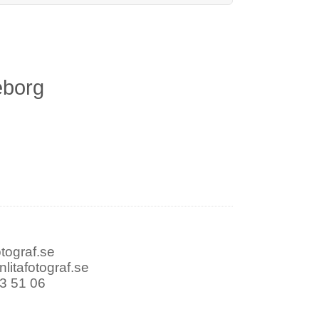
leborg
otograf.se
litafotograf.se
3 51 06
Fest
Porträtt