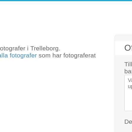
som är med hos anlitafotograf.se.
Of
fotografer i Trelleborg.
mna att maila
alla fotografer
som har fotograferat
Ti
ba
Di
De