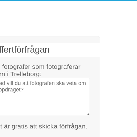
fertförfrågan
ll fotografer som fotograferar
rn
i Trelleborg:
na kontaktuppgifter
t är gratis att skicka förfrågan.