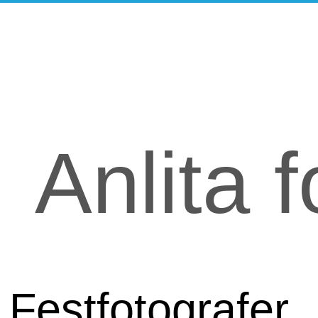
Anlita f
Uppdraget mott
Festfotograf