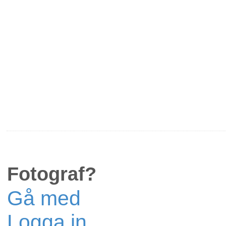
Vad ska f
Bra att 
Länkar till artiklar på 
Personal
Produkt
Fotograf?
Reklam
Gå med
Logga in