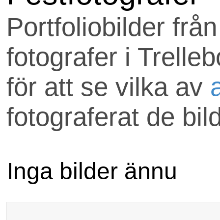
Uppdraget skickas till
Portfoliobilder frå
som är med hos
fotografer i Trelle
anlitafotograf.se.
för att se vilka av
Om ni har några frågo
fotograferat de bil
välkomna att maila
uppdrag@anlitafotog
Inga bilder ännu