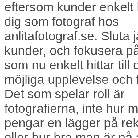
eftersom kunder enkelt hi
dig som fotograf hos
anlitafotograf.se. Sluta 
kunder, och fokusera på 
som nu enkelt hittar till
möjliga upplevelse och f
Bostad
Det som spelar roll är
fotografierna, inte hur 
pengar en lägger på re
eller hur bra man är på 