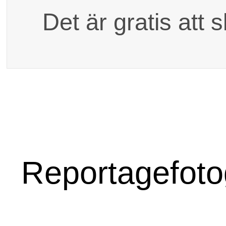
Dina kontaktuppgift
Det är gratis att 
reportagefoto