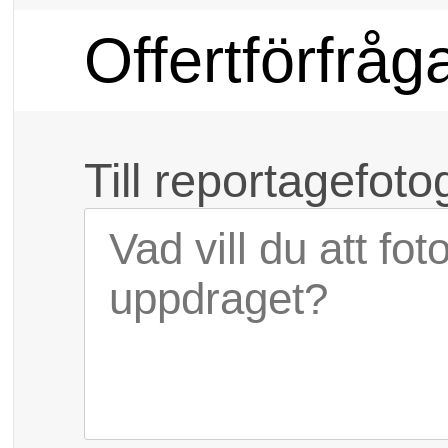
Offertförfråg
Till reportagefot