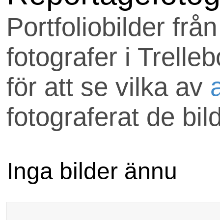
Uppdraget skickas till
Portfoliobilder frå
som är med hos
fotografer i Trelle
anlitafotograf.se.
för att se vilka av
Om ni har några frågo
fotograferat de bil
välkomna att maila
uppdrag@anlitafotog
Inga bilder ännu