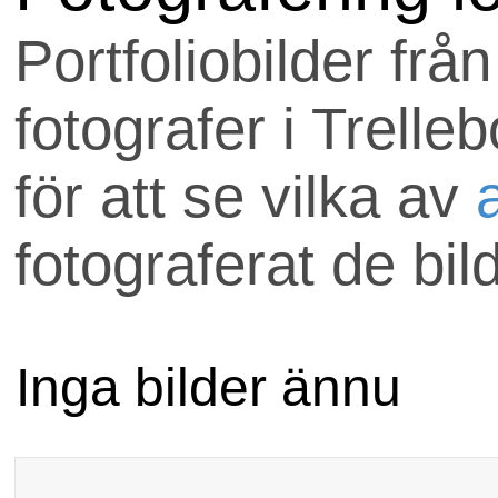
Uppdraget skickas till
Portfoliobilder frå
som är med hos
fotografer i Trelle
anlitafotograf.se.
för att se vilka av
Om ni har några frågo
fotograferat de bil
välkomna att maila
uppdrag@anlitafotog
Inga bilder ännu