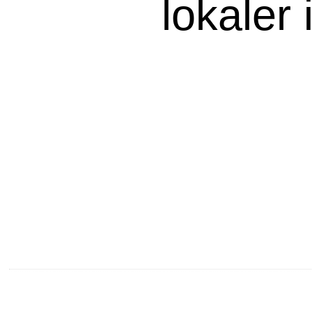
lokaler 
Vad ska f
Bra att 
Länkar till artiklar på 
Personal
Produkt