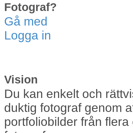
Fotograf?
Reklam
Gå med
Logga in
Lokaler
Vision
Företag
Du kan enkelt och rättvis
duktig fotograf genom att
portfoliobilder från flera