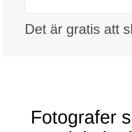
Dina kontaktuppgift
Det är gratis att 
Fotografer som fotograferar